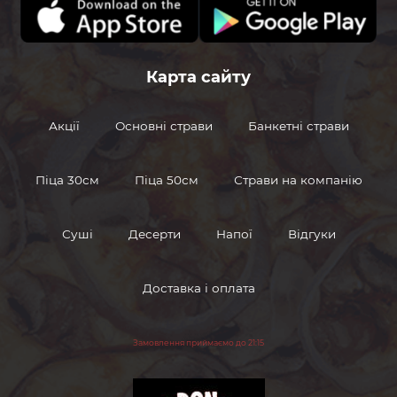
marinovannyeogurcy
Маринованные
огурцы
Карта сайту
Акції
Основні страви
Банкетні страви
marinovannyegriby
Маринованные
грибы
Піца 30см
Піца 50см
Страви на компанію
Соус
souschesnochnyj
чесночный
Суші
Десерти
Напої
Відгуки
Доставка і оплата