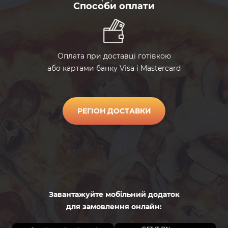
Способи оплати
pomidorycherri
Помидоры
черри
masliny
Маслины
Оплата при доставці готівкою
або картами банку Visa і Mastercard
olivki
Оливки
РЕГІОН ДОСТАВКИ
kukuruza
Кукуруза
kapersy
Каперсы
zelen
Залень
Завантажуйте мобільний додаток
для замовлення онлайн:
rukkola
Руккола