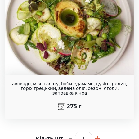
брю
syrfeta
Сир
фета
vetchina
Ветчина
bekon
Бекон
авокадо, мікс салату, боби едамаме, цукіні, редис,
горіх грецький, зелена олія, сезоні ягоди,
salyami
заправка кіноа
Салями
275
г
ohotnichikolbaski
Охотничье
колбаски
-
+
Кіл-ть шт.
proshutto