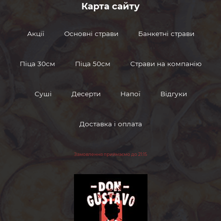
Карта сайту
marinovannyeogurcy
Маринованные
Акції
Основні страви
Банкетні страви
огурцы
Піца 30см
Піца 50см
Страви на компанію
marinovannyegriby
Маринованные
грибы
Суші
Десерти
Напої
Відгуки
Соус
souschesnochnyj
чесночный
Доставка і оплата