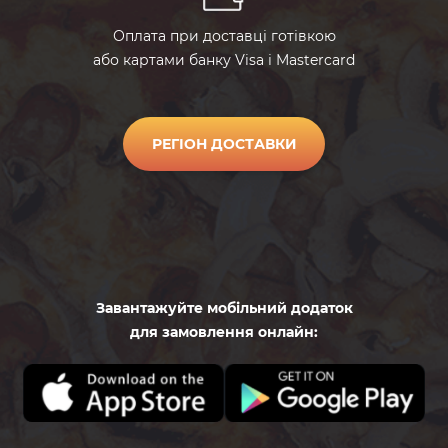
pomidorycherri
Помидоры
черри
Оплата при доставці готівкою
або картами банку Visa і Mastercard
masliny
Маслины
РЕГІОН ДОСТАВКИ
olivki
Оливки
kukuruza
Кукуруза
kapersy
Каперсы
Завантажуйте мобільний додаток
для замовлення онлайн:
zelen
Залень
rukkola
Руккола