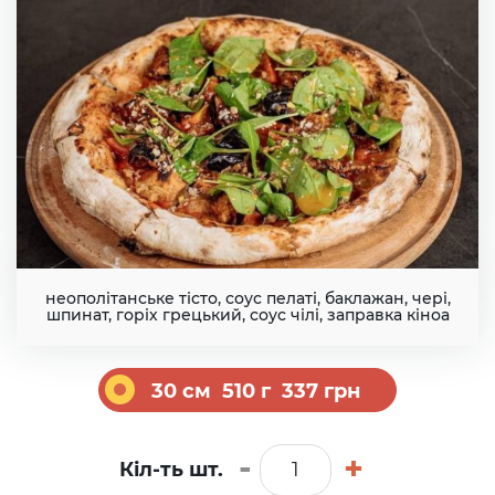
брю
syrfeta
Сир
фета
vetchina
Ветчина
bekon
Бекон
неополітанське тісто, соус пелаті, баклажан, чері,
шпинат, горіх грецький, соус чілі, заправка кіноа
salyami
Салями
30
см
510
г
337 грн
ohotnichikolbaski
Охотничье
колбаски
-
+
Кіл-ть шт.
Піца
з
proshutto