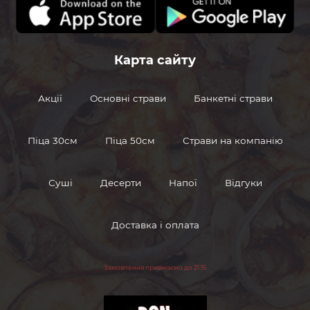
marinovannyeogurcy
Маринованные
огурцы
Карта сайту
Акції
Основні страви
Банкетні страви
marinovannyegriby
Маринованные
грибы
Піца 30см
Піца 50см
Страви на компанію
Соус
souschesnochnyj
чесночный
Суші
Десерти
Напої
Відгуки
Доставка і оплата