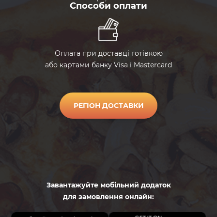
Способи оплати
pomidorycherri
Помидоры
черри
masliny
Маслины
Оплата при доставці готівкою
або картами банку Visa і Mastercard
olivki
Оливки
РЕГІОН ДОСТАВКИ
kukuruza
Кукуруза
kapersy
Каперсы
zelen
Залень
Завантажуйте мобільний додаток
для замовлення онлайн:
rukkola
Руккола