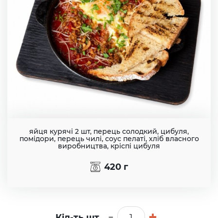
брю
syrfeta
Сир
фета
vetchina
Ветчина
bekon
Бекон
яйця курячі 2 шт, перець солодкий, цибуля,
помідори, перець чилі, соус пелаті, хліб власного
salyami
виробництва, кріспі цибуля
Салями
420
г
ohotnichikolbaski
Охотничье
колбаски
-
+
Кіл-ть шт.
proshutto