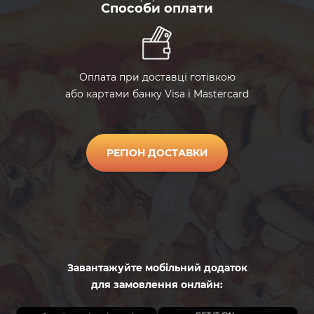
Способи оплати
pomidorycherri
Помидоры
черри
masliny
Маслины
Оплата при доставці готівкою
або картами банку Visa і Mastercard
olivki
Оливки
РЕГІОН ДОСТАВКИ
kukuruza
Кукуруза
kapersy
Каперсы
zelen
Залень
Завантажуйте мобільний додаток
для замовлення онлайн:
rukkola
Руккола