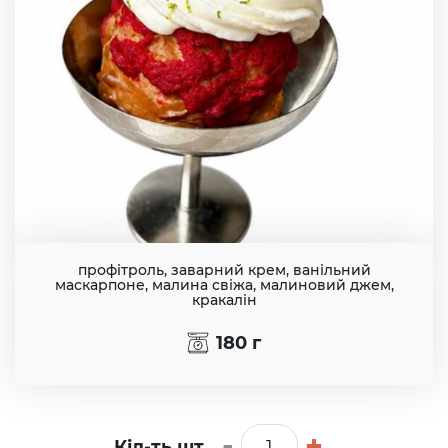
брю
syrfeta
Сир
фета
vetchina
Ветчина
bekon
Бекон
профітроль, заварний крем, ванільний
маскарпоне, малина свіжа, малиновий джем,
salyami
кракалін
Салями
180
г
ohotnichikolbaski
Охотничье
колбаски
-
+
Кіл-ть шт.
proshutto