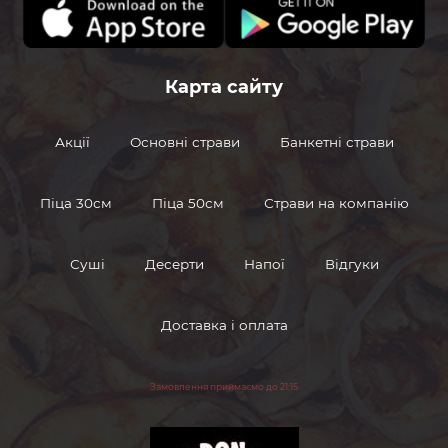
marinovannyeogurcy
Маринованные
огурцы
Карта сайту
Акції
Основні страви
Банкетні страви
marinovannyegriby
Маринованные
грибы
Піца 30см
Піца 50см
Страви на компанію
Соус
souschesnochnyj
чесночный
Суші
Десерти
Напої
Відгуки
Доставка і оплата