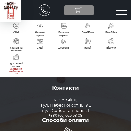
Акції
Основні
Банкетні
Пі
страви
страви
Суші
Страви на
Десерти
компанію
Контакти
Доставка і
м. Чернівці
оплата
вул. Небесної сотні, 19Е
вул. Соборна площа, 1
+380 (66) 626 68 08
Способи оплати